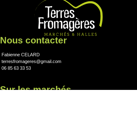
Nous contacter
Fabienne CELARD
terresfromageres@gmail.com
06 85 63 33 53
Sur les marchés
en Aveyron
Mercredi matin :
RODEZ
Vendredi matin :
MILLAU
Samedi matin :
RODEZ
Dimanche matin :
MARCILLAC