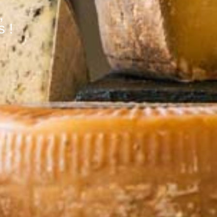
,
s !