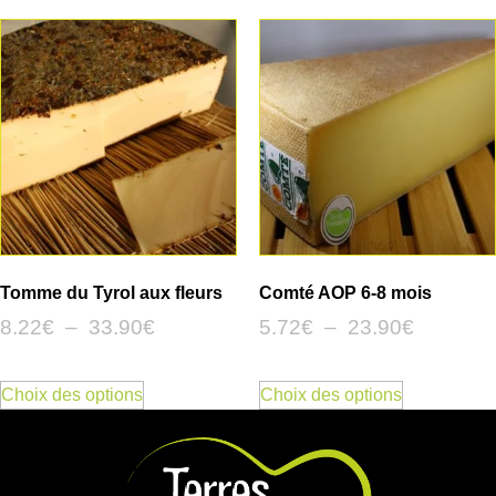
Tomme du Tyrol aux fleurs
Comté AOP 6-8 mois
8.22
€
–
33.90
€
5.72
€
–
23.90
€
Choix des options
Choix des options