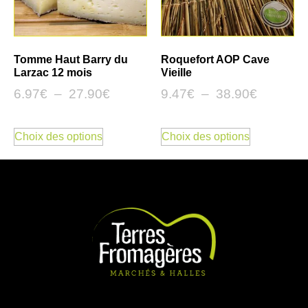
Tomme Haut Barry du
Roquefort AOP Cave
Larzac 12 mois
Vieille
6.97
€
–
27.90
€
9.47
€
–
38.90
€
Choix des options
Choix des options